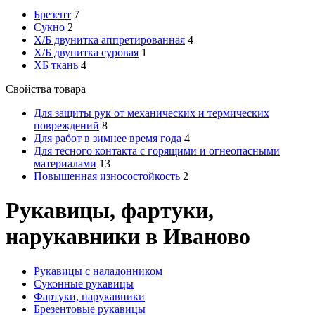
Брезент
7
Сукно
2
Х/Б двунитка аппретированная
4
Х/Б двунитка суровая
1
ХБ ткань
4
Свойства товара
Для защиты рук от механических и термических
повреждений
8
Для работ в зимнее время года
4
Для тесного контакта с горящими и огнеопасными
материалами
13
Повышенная износостойкость
2
Рукавицы, фартуки,
нарукавники в Иваново
Рукавицы с наладонником
Суконные рукавицы
Фартуки, нарукавники
Брезентовые рукавицы