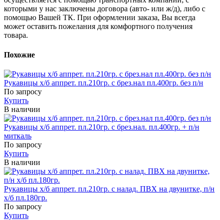
которыми у нас заключены договора (авто- или ж/д), либо с
помощью Вашей ТК. При оформлении заказа, Вы всегда
может оставить пожелания для комфортного получения
товара.
Похожие
Рукавицы х/б аппрет. пл.210гр. с брез.нал пл.400гр. без п/н
По запросу
Купить
В наличии
Рукавицы х/б аппрет. пл.210гр. с брез.нал. пл.400гр. + п/н
миткаль
По запросу
Купить
В наличии
Рукавицы х/б аппрет. пл.210гр. с налад. ПВХ на двунитке, п/н
х/б пл.180гр.
По запросу
Купить