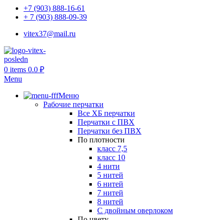
+7 (903) 888-16-61
+ 7 (903) 888-09-39
vitex37@mail.ru
0
items
0.0
₽
Menu
Меню
Рабочие перчатки
Все ХБ перчатки
Перчатки с ПВХ
Перчатки без ПВХ
По плотности
класс 7,5
класс 10
4 нити
5 нитей
6 нитей
7 нитей
8 нитей
С двойным оверлоком
По цвету