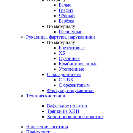
Белые
Графит
Чёрный
Берёзка
По материалу
Шерстяные
Рукавицы, фартуки, нарукавники
По материалу
Брезентовые
ХБ
Суконные
Комбинированные
Утеплённые
С наладонником
С ПВХ
С брезентовым
Фартуки, нарукавники
Технические ткани
Вафельное полотно
Тряпки из ХПП
Холстопрошивное полотно
Нанесение логотипа
Прайс-лист